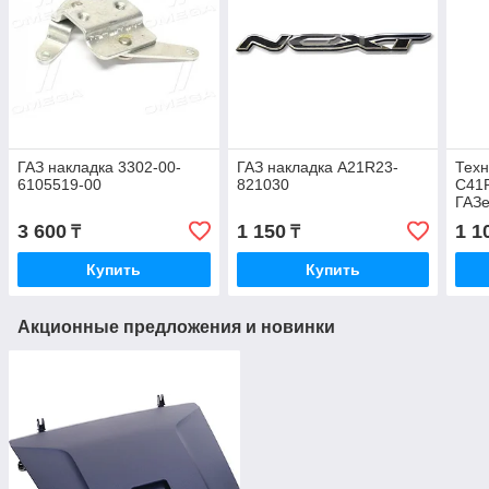
ГАЗ накладка 3302-00-
ГАЗ накладка А21R23-
Техн
6105519-00
821030
C41
ГАЗ
3 600
1 150
1 1
₸
₸
Купить
Купить
Акционные предложения и новинки