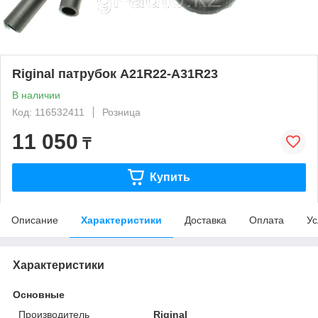
Riginal патрубок A21R22-A31R23
В наличии
Код: 116532411
Розница
11 050
₸
Купить
Описание
Характеристики
Доставка
Оплата
Ус
Характеристики
Основные
Производитель
Riginal