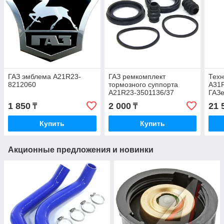
ГАЗ эмблема A21R23-
ГАЗ ремкомплект
Техн
8212060
тормозного суппорта
A31R
A21R23-3501136/37
ГАЗе
1 850
2 000
21 
₸
₸
Купить
Купить
Акционные предложения и новинки