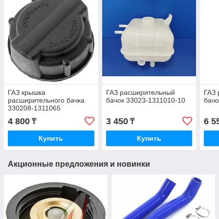
ГАЗ крышка
ГАЗ расширительный
ГАЗ
расширительного бачка
бачок 33023-1311010-10
бачо
330208-1311065
4 800
3 450
6 5
₸
₸
Купить
Купить
Акционные предложения и новинки