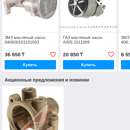
ЗМЗ масляный насос
ГАЗ масляный насос
ЗМЗ 
040600101101003
А305.1011009
406.
36 650
20 850
6 5
₸
₸
Купить
Купить
Акционные предложения и новинки