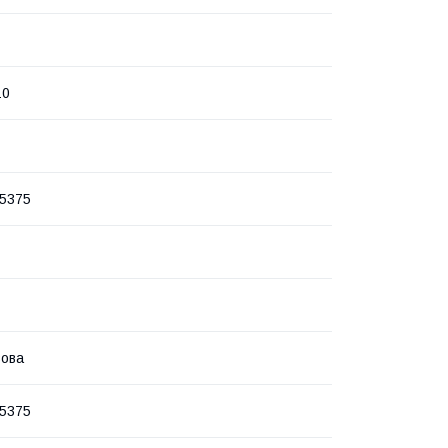
10
5375
зова
5375