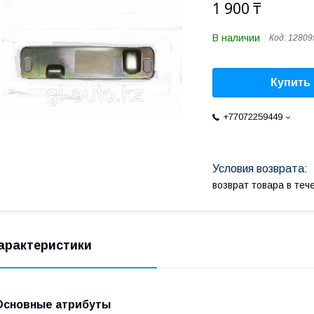
1 900 ₸
В наличии
Код:
12809
Купить
+77072259449
возврат товара в те
арактеристики
Основные атрибуты