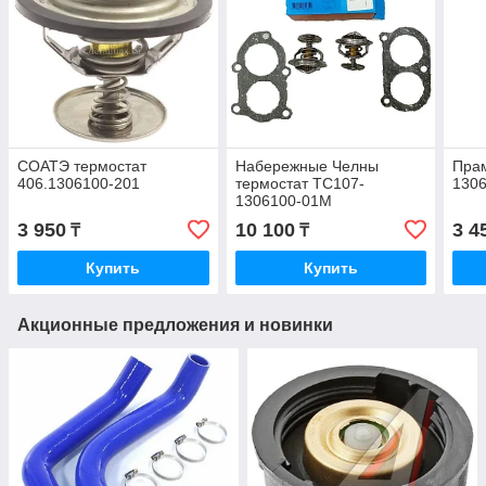
СОАТЭ термостат
Набережные Челны
Пра
406.1306100-201
термостат ТС107-
1306
1306100-01М
3 950
10 100
3 4
₸
₸
Купить
Купить
Акционные предложения и новинки