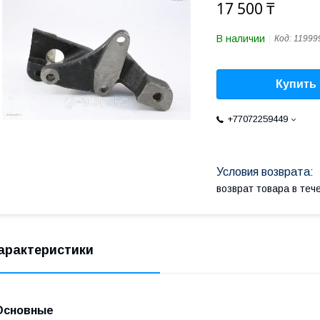
17 500 ₸
В наличии
Код:
11999
Купить
+77072259449
возврат товара в те
арактеристики
Основные