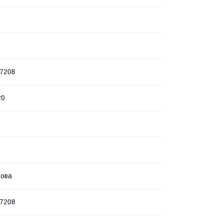
7208
20
зова
7208