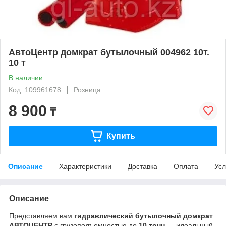
АвтоЦентр домкрат бутылочный 004962 10т.
10 т
В наличии
Код: 109961678
Розница
8 900
₸
Купить
Описание
Характеристики
Доставка
Оплата
Усл
Описание
Представляем вам
гидравлический бутылочный домкрат
АВТОЦЕНТР
с грузоподъемностью до
10 тонн
— идеальный