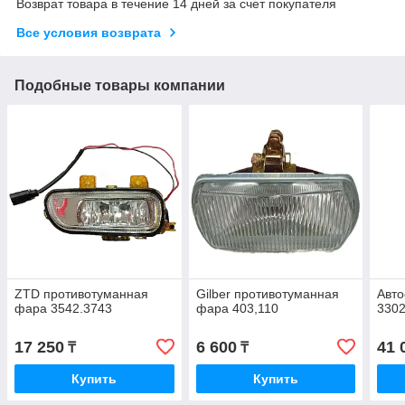
Возврат товара в течение 14 дней за счет покупателя
Все условия возврата
Подобные товары компании
ZTD противотуманная
Gilber противотуманная
Авто
фара 3542.3743
фара 403,110
3302
17 250
6 600
41 
₸
₸
Купить
Купить