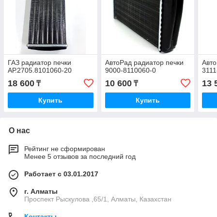
ГАЗ радиатор печки
АвтоРад радиатор печки
Авто
АР.2705.8101060-20
9000-8110060-0
3111
18 600
10 600
13 
₸
₸
Купить
Купить
О нас
Рейтинг не сформирован
Менее 5 отзывов за последний год
Работает с 03.01.2017
г. Алматы
Проспект Рыскулова ,65/1, Алматы, Казахстан
Контакты