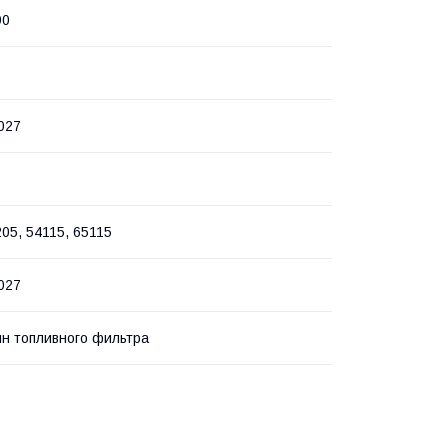
90
027
205, 54115, 65115
027
н топливного фильтра