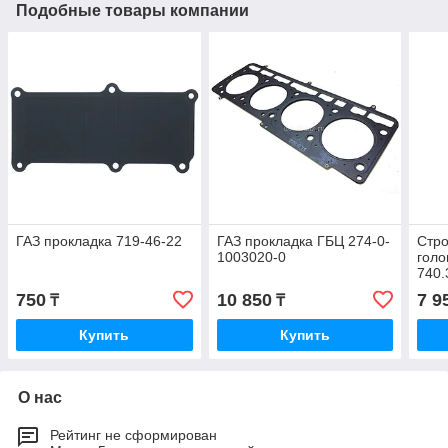
Подобные товары компании
ГАЗ прокладка 719-46-22
ГАЗ прокладка ГБЦ 274-0-
Стр
1003020-0
голо
740.
750
10 850
7 9
₸
₸
Купить
Купить
О нас
Рейтинг не сформирован