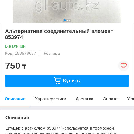
Альтернатива соединительный элемент
853974
В наличии
Код: 158678687
Розница
750
₸
Купить
Описание
Характеристики
Доставка
Оплата
Усл
Описание
Штуцер с артикулом 853974 используется в тормозной
системе и механизмах управления на широком спектре