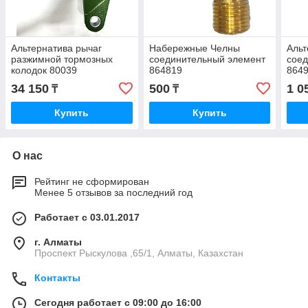
Альтернатива рычаг
Набережные Челны
Альт
разжимной тормозных
соединительный элемент
соед
колодок 80039
864819
864
34 150
500
1 0
₸
₸
Купить
Купить
О нас
Рейтинг не сформирован
Менее 5 отзывов за последний год
Работает с 03.01.2017
г. Алматы
Проспект Рыскулова ,65/1, Алматы, Казахстан
Контакты
Сегодня работает с 09:00 до 16:00