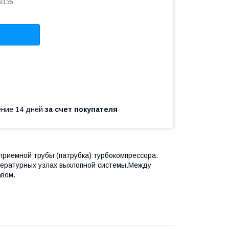
9135
чение 14 дней
за счет покупателя
приемной трубы (патрубка) турбокомпрессора.
пературных узлах выхлопной системы.Между
авом.