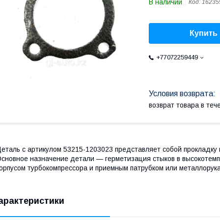
В наличии
Код:
16235
Купить
+77072259449
возврат товара в те
еталь с артикулом 53215-1203023 представляет собой прокладку 
сновное назначение детали — герметизация стыков в высокотем
орпусом турбокомпрессора и приемным патрубком или металлорук
арактеристики