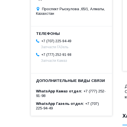
Проспект Рыскулова ,65/1, Алматы,
Казахстан
+7 (707) 225-94-49
Запчасти ГАЗель
+7 (777) 252-91-98
Запчасти Камаз
Д
WhatsApp Камаз отдел
+7 (777) 252-
О
91-98
к
WhatsApp Газель отдел
+7 (707)
225-94-49
Х