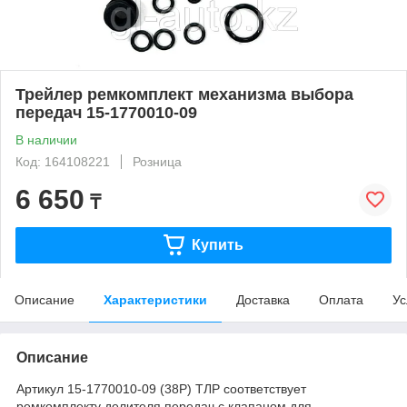
Трейлер ремкомплект механизма выбора
передач 15-1770010-09
В наличии
Код: 164108221
Розница
6 650
₸
Купить
Описание
Характеристики
Доставка
Оплата
Ус
Описание
Артикул 15-1770010-09 (38Р) ТЛР соответствует
ремкомплекту делителя передач с клапаном для