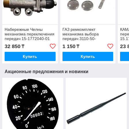
Набережные Челны
ГАЗ ремкомплект
КАМ
механизма переключения
механизма выбора
пер
передач 15-1772040-01
передач 3110-50-
15.1
17028000
32 850
1 150
23 
₸
₸
Купить
Купить
Акционные предложения и новинки