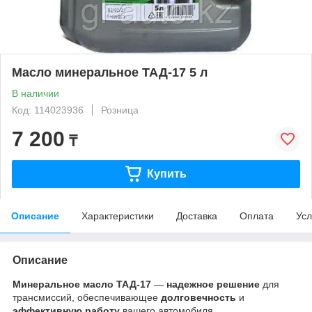
Масло минеральное ТАД-17 5 л
В наличии
Код: 114023936
Розница
7 200
₸
Купить
Описание
Характеристики
Доставка
Оплата
Усл
Описание
Минеральное масло ТАД-17
—
надежное решение
для
трансмиссий, обеспечивающее
долговечность
и
эффективную работу
вашего автомобиля.