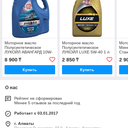
Моторное масло
Моторное масло
Мот
Полусинтетическое
Полусинтетическое
Мин
ЛУКОЙЛ АВАНГАРД 10W-
ЛУКОЙЛ LUXE 5W-40 1 л
Стан
40 5 л
8 900
2 850
2 9
₸
₸
Купить
Купить
О нас
Рейтинг не сформирован
Менее 5 отзывов за последний год
Работает с 03.01.2017
г. Алматы