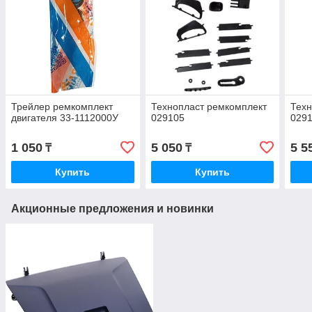
Трейлер ремкомплект
Технопласт ремкомплект
Техн
двигателя 33-1112000У
029105
029
1 050
5 050
5 5
₸
₸
Купить
Купить
Акционные предложения и новинки