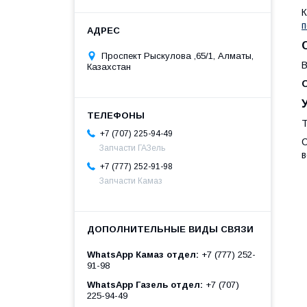
К
п
Проспект Рыскулова ,65/1, Алматы,
В
Казахстан
Т
+7 (707) 225-94-49
С
Запчасти ГАЗель
в
+7 (777) 252-91-98
Запчасти Камаз
WhatsApp Камаз отдел
+7 (777) 252-
91-98
WhatsApp Газель отдел
+7 (707)
225-94-49