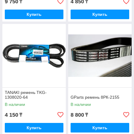
9 750
4 850
₸
₸
Купить
Купить
TANAKI ремень TKG-
1308020-64
GParts ремень 8РК-2155
В наличии
В наличии
4 150
8 800
₸
₸
Купить
Купить